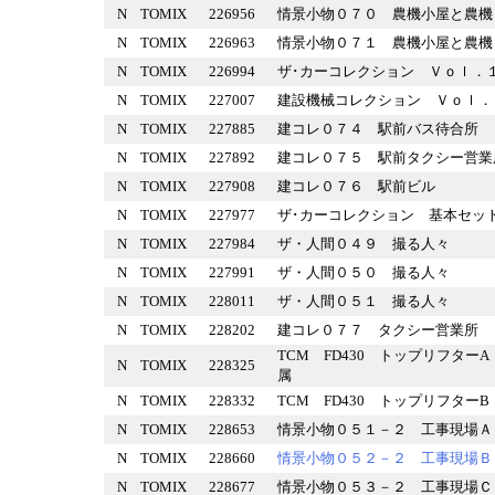
N
TOMIX
226956
情景小物０７０ 農機小屋と
N
TOMIX
226963
情景小物０７１ 農機小屋と
N
TOMIX
226994
ザ･カーコレクション Ｖｏｌ
N
TOMIX
227007
建設機械コレクション Ｖｏｌ
N
TOMIX
227885
建コレ０７４ 駅前バス待合
N
TOMIX
227892
建コレ０７５ 駅前タクシー
N
TOMIX
227908
建コレ０７６ 駅前ビル
N
TOMIX
227977
ザ･カーコレクション 基本
N
TOMIX
227984
ザ・人間０４９ 撮る人々
N
TOMIX
227991
ザ・人間０５０ 撮る人々
N
TOMIX
228011
ザ・人間０５１ 撮る人々
N
TOMIX
228202
建コレ０７７ タクシー営業
TCM FD430 トップリフタ
N
TOMIX
228325
属
N
TOMIX
228332
TCM FD430 トップリフタ
N
TOMIX
228653
情景小物０５１－２ 工事現
N
TOMIX
228660
情景小物０５２－２ 工事現
N
TOMIX
228677
情景小物０５３－２ 工事現