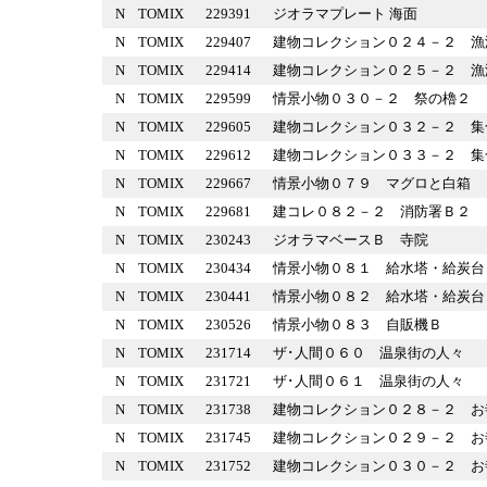
N
TOMIX
229391
ジオラマプレート 海面
N
TOMIX
229407
建物コレクション０２４－２
N
TOMIX
229414
建物コレクション０２５－２
N
TOMIX
229599
情景小物０３０－２ 祭の櫓
N
TOMIX
229605
建物コレクション０３２－２
N
TOMIX
229612
建物コレクション０３３－２
N
TOMIX
229667
情景小物０７９ マグロと白
N
TOMIX
229681
建コレ０８２－２ 消防署Ｂ
N
TOMIX
230243
ジオラマベースＢ 寺院
N
TOMIX
230434
情景小物０８１ 給水塔・給
N
TOMIX
230441
情景小物０８２ 給水塔・給
N
TOMIX
230526
情景小物０８３ 自販機Ｂ
N
TOMIX
231714
ザ･人間０６０ 温泉街の人
N
TOMIX
231721
ザ･人間０６１ 温泉街の人
N
TOMIX
231738
建物コレクション０２８－２
N
TOMIX
231745
建物コレクション０２９－２
N
TOMIX
231752
建物コレクション０３０－２