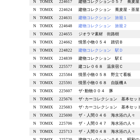
N
TOMIX
224617
建物コレクション０５７ 蕎
N
TOMIX
224624
建物コレクション 蕎麦屋・
N
TOMIX
224631
建物コレクション 旅籠１
N
TOMIX
224648
建物コレクション 旅籠２
N
TOMIX
224655
ジオラマ素材 街路樹
N
TOMIX
224662
情景小物０５４ 踏切Ｂ
N
TOMIX
224822
建物コレクション 駅Ｄ
N
TOMIX
224839
建物コレクション 駅Ｅ
N
TOMIX
225577
建コレ０６８ 温泉宿Ｃ
N
TOMIX
225584
情景小物０５８ 野立て看板
N
TOMIX
225591
情景小物０６８ 自販機Ａ
N
TOMIX
225607
ザ･動物００４ 豚
N
TOMIX
225676
ザ･カーコレクション 基本
N
TOMIX
225683
ザ･カーコレクション 基本
N
TOMIX
225690
ザ・人間０４６ 海水浴の人
N
TOMIX
225706
ザ・人間０４７ 海水浴の人
N
TOMIX
225713
ザ・人間０４８ 海水浴の人
N
TOMIX
225720
建物コレクション０６１ 昭