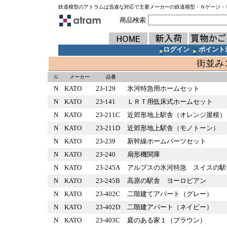
鉄道模型のアトラムは迅速な対応で主要メーカーの鉄道模型・Ｎゲージ・
商品検索
ログイン
ポイント
街並み
G
メーカー
品番
N
KATO
23-129
氷河特急用ホームセット
N
KATO
23-141
ＬＲＴ用低床式ホームセット
N
KATO
23-211C
近郊形地上駅舎（オレンジ屋
N
KATO
23-211D
近郊形地上駅舎（モノトーン
N
KATO
23-239
新幹線ホームパーツセット
N
KATO
23-240
扇形機関庫
N
KATO
23-245A
アルプスの氷河特急 スイス
N
KATO
23-245B
高原の駅舎 ヨーロピアン
N
KATO
23-402C
二階建てアパート（グレー）
N
KATO
23-402D
二階建アパート（ネイビー）
N
KATO
23-403C
庭のある家１（ブラウン）