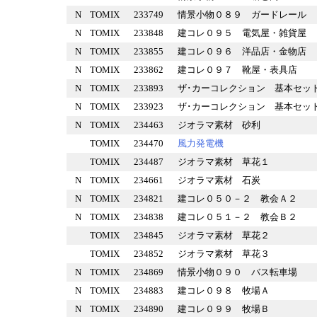
N
TOMIX
233749
情景小物０８９ ガードレー
N
TOMIX
233848
建コレ０９５ 電気屋・雑貨
N
TOMIX
233855
建コレ０９６ 洋品店・金物
N
TOMIX
233862
建コレ０９７ 靴屋・表具店
N
TOMIX
233893
ザ･カーコレクション 基本
N
TOMIX
233923
ザ･カーコレクション 基本
N
TOMIX
234463
ジオラマ素材 砂利
TOMIX
234470
風力発電機
TOMIX
234487
ジオラマ素材 草花１
N
TOMIX
234661
ジオラマ素材 石炭
N
TOMIX
234821
建コレ０５０－２ 教会Ａ２
N
TOMIX
234838
建コレ０５１－２ 教会Ｂ２
TOMIX
234845
ジオラマ素材 草花２
TOMIX
234852
ジオラマ素材 草花３
N
TOMIX
234869
情景小物０９０ バス転車場
N
TOMIX
234883
建コレ０９８ 牧場Ａ
N
TOMIX
234890
建コレ０９９ 牧場Ｂ