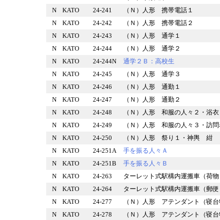
N
KATO
24-241
（Ｎ）人形 携帯電話１
N
KATO
24-242
（Ｎ）人形 携帯電話２
N
KATO
24-243
（Ｎ）人形 通学１
N
KATO
24-244
（Ｎ）人形 通学２
N
KATO
24-244N
通学２Ｂ：高校生
N
KATO
24-245
（Ｎ）人形 通学３
N
KATO
24-246
（Ｎ）人形 通勤１
N
KATO
24-247
（Ｎ）人形 通勤２
N
KATO
24-248
（Ｎ）人形 和服の人々２・
N
KATO
24-249
（Ｎ）人形 和服の人々３・
N
KATO
24-250
（Ｎ）人形 祭り１・神輿 
N
KATO
24-251A
手を振る人々Ａ
N
KATO
24-251B
手を振る人々Ｂ
N
KATO
24-263
ターレット式駅構内運搬車（
N
KATO
24-264
ターレット式駅構内運搬車（
N
KATO
24-277
（Ｎ）人形 アテンダント（
N
KATO
24-278
（Ｎ）人形 アテンダント（