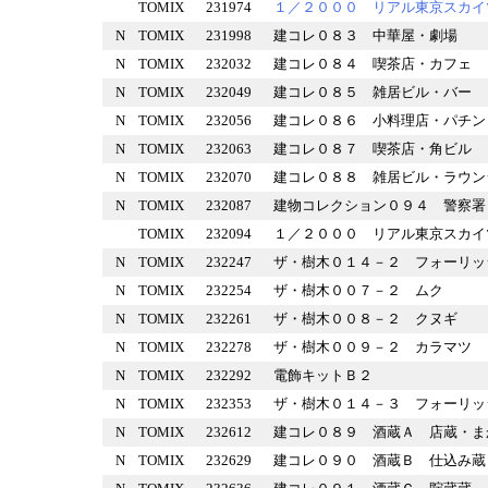
TOMIX
231974
１／２０００ リアル東京ス
N
TOMIX
231998
建コレ０８３ 中華屋・劇場
N
TOMIX
232032
建コレ０８４ 喫茶店・カフ
N
TOMIX
232049
建コレ０８５ 雑居ビル・バ
N
TOMIX
232056
建コレ０８６ 小料理店・パ
N
TOMIX
232063
建コレ０８７ 喫茶店・角ビ
N
TOMIX
232070
建コレ０８８ 雑居ビル・ラ
N
TOMIX
232087
建物コレクション０９４ 警
TOMIX
232094
１／２０００ リアル東京スカ
N
TOMIX
232247
ザ・樹木０１４－２ フォー
N
TOMIX
232254
ザ・樹木００７－２ ムク
N
TOMIX
232261
ザ・樹木００８－２ クヌギ
N
TOMIX
232278
ザ・樹木００９－２ カラマ
N
TOMIX
232292
電飾キットＢ２
N
TOMIX
232353
ザ・樹木０１４－３ フォー
N
TOMIX
232612
建コレ０８９ 酒蔵Ａ 店蔵
N
TOMIX
232629
建コレ０９０ 酒蔵Ｂ 仕込