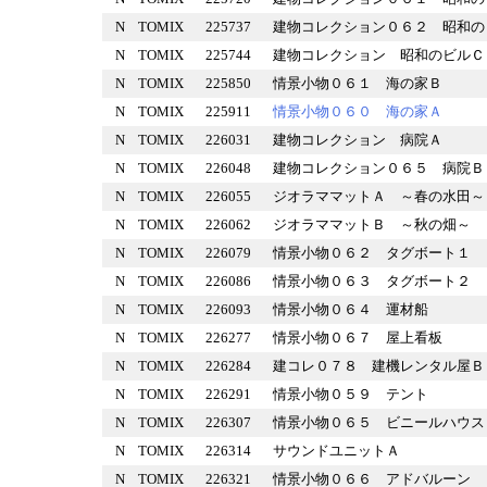
N
TOMIX
225737
建物コレクション０６２ 昭
N
TOMIX
225744
建物コレクション 昭和のビ
N
TOMIX
225850
情景小物０６１ 海の家Ｂ
N
TOMIX
225911
情景小物０６０ 海の家Ａ
N
TOMIX
226031
建物コレクション 病院Ａ
N
TOMIX
226048
建物コレクション０６５ 病
N
TOMIX
226055
ジオラママットＡ ～春の水
N
TOMIX
226062
ジオラママットＢ ～秋の畑
N
TOMIX
226079
情景小物０６２ タグボート
N
TOMIX
226086
情景小物０６３ タグボート
N
TOMIX
226093
情景小物０６４ 運材船
N
TOMIX
226277
情景小物０６７ 屋上看板
N
TOMIX
226284
建コレ０７８ 建機レンタル
N
TOMIX
226291
情景小物０５９ テント
N
TOMIX
226307
情景小物０６５ ビニールハ
N
TOMIX
226314
サウンドユニットＡ
N
TOMIX
226321
情景小物０６６ アドバルー