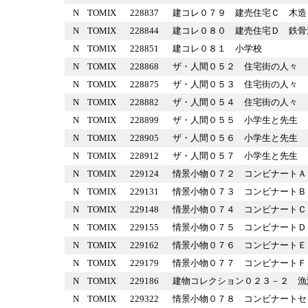
N
TOMIX
228837
建コレ０７９ 建売住宅Ｃ 
N
TOMIX
228844
建コレ０８０ 建売住宅Ｄ 
N
TOMIX
228851
建コレ０８１ 小学校
N
TOMIX
228868
ザ・人間０５２ 住宅街の人
N
TOMIX
228875
ザ・人間０５３ 住宅街の人
N
TOMIX
228882
ザ・人間０５４ 住宅街の人
N
TOMIX
228899
ザ・人間０５５ 小学生と先
N
TOMIX
228905
ザ・人間０５６ 小学生と先
N
TOMIX
228912
ザ・人間０５７ 小学生と先
N
TOMIX
229124
情景小物０７２ コンビナー
N
TOMIX
229131
情景小物０７３ コンビナー
N
TOMIX
229148
情景小物０７４ コンビナー
N
TOMIX
229155
情景小物０７５ コンビナー
N
TOMIX
229162
情景小物０７６ コンビナー
N
TOMIX
229179
情景小物０７７ コンビナー
N
TOMIX
229186
建物コレクション０２３－２
N
TOMIX
229322
情景小物０７８ コンビナー