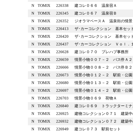
N
TOMIX
226338
建コレ０６６ 温泉宿Ａ
N
TOMIX
226345
建コレ０６７ 温泉宿Ｂ
N
TOMIX
226352
ジオラマベースＡ 温泉街の情
N
TOMIX
226413
ザ･カーコレクション 基本
N
TOMIX
226420
ザ･カーコレクション 基本
N
TOMIX
226437
ザ･カーコレクション Ｖｏｌ
N
TOMIX
226628
建コレ０７０ プレハブ事務
N
TOMIX
226659
情景小物００７－２ バス停
N
TOMIX
226666
情景小物００８－２ バス停
N
TOMIX
226673
情景小物０１２－２ 駅前・
N
TOMIX
226680
情景小物０１３－２ 駅前・
N
TOMIX
226697
情景小物０１４－２ 駅前・
N
TOMIX
226703
情景小物０６９ 荷物Ａ
N
TOMIX
226840
建コレ０６９ トラックター
N
TOMIX
226925
建物コレクション０７１ 建
N
TOMIX
226932
建物コレクション０７２ 建
N
TOMIX
226949
建コレ０７３ 駅前セット