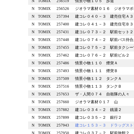
N
TOMIX
256519
情景小物１０５ 歩道
N
TOMIX
256526
ジオラマ素材０１６ ジオラ
N
TOMIX
257394
建コレ０４０－３ 建売住宅
N
TOMIX
257400
建コレ０４１－３ 建売住宅
N
TOMIX
257431
建コレ０７３－２ 駅前セッ
N
TOMIX
257448
建コレ０７４－２ 駅前バス
N
TOMIX
257455
建コレ０７５－２ 駅前タク
N
TOMIX
257462
建コレ０７６－２ 駅前ビル
N
TOMIX
257486
情景小物１１０ 煙突Ａ
N
TOMIX
257493
情景小物１１１ 煙突Ｂ
N
TOMIX
257509
情景小物１１２ タンクＡ
N
TOMIX
257516
情景小物１１３ タンクＢ
N
TOMIX
257653
ザ・人間０７４ 自衛隊の人
N
TOMIX
257660
ジオラマ素材０１７ 山
N
TOMIX
257882
建コレ０３４－２ 銭湯２
N
TOMIX
257899
建コレ０３５－２ 銀行２
N
TOMIX
257943
建コレ１５３－３ ドラッグ
N
TOMIX
257950
建コレ０３７－２ 駅前旅館