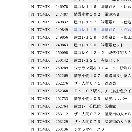
N
TOMIX
246978
建コレ１１６ 味噌蔵Ａ ～
N
TOMIX
247487
情景小物１０２ 電波塔Ｂ
N
TOMIX
249832
建コレ１１７ 味噌蔵Ｂ ～
N
TOMIX
249849
建コレ１１８ 味噌蔵Ｃ ～
N
TOMIX
249856
建コレ１１９ 味噌蔵Ｄ ～
N
TOMIX
249863
建コレ１２０ 味噌蔵セット
N
TOMIX
250098
建コレ０１２－２ 現代住宅
N
TOMIX
250142
建コレ１２１ 寺院セット
N
TOMIX
250289
ジオラマ素材０１４－１ 砂
N
TOMIX
252269
情景小物１０７ 線路周り小
N
TOMIX
252276
ザ・人間０７１ 鉄道員
TOMIX
252368
ＥＫ－０７駅ベンチ（あお色タ
N
TOMIX
252733
情景小物１０３ 給炭ホッパ
N
TOMIX
252764
建コレ 公民館・図書館
N
TOMIX
253112
ザ・人間０７２ 温泉街の人
N
TOMIX
253129
ザ・人間０７３ 温泉街の人
N
TOMIX
253136
ジオラマベースＤ