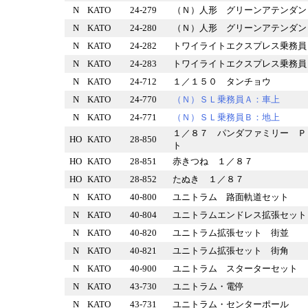
N
KATO
24-279
（Ｎ）人形 グリーンアテン
N
KATO
24-280
（Ｎ）人形 グリーンアテン
N
KATO
24-282
トワイライトエクスプレス乗務
N
KATO
24-283
トワイライトエクスプレス乗務
N
KATO
24-712
１／１５０ タンチョウ
N
KATO
24-770
（Ｎ）ＳＬ乗務員Ａ：車上
N
KATO
24-771
（Ｎ）ＳＬ乗務員Ｂ：地上
１／８７ パンダファミリー Ｐ
HO
KATO
28-850
ト
HO
KATO
28-851
赤きつね １／８７
HO
KATO
28-852
たぬき １／８７
N
KATO
40-800
ユニトラム 路面軌道セット
N
KATO
40-804
ユニトラムエンドレス拡張セ
N
KATO
40-820
ユニトラム拡張セット 街並
N
KATO
40-821
ユニトラム拡張セット 街角
N
KATO
40-900
ユニトラム スターターセッ
N
KATO
43-730
ユニトラム・電停
N
KATO
43-731
ユニトラム・センターポール