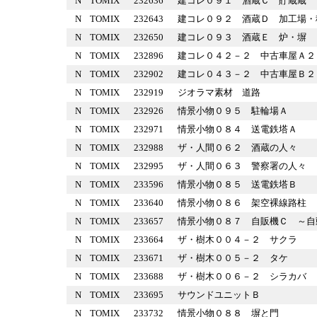
N
TOMIX
232636
建コレ０９１ 酒蔵Ｃ 貯蔵
N
TOMIX
232643
建コレ０９２ 酒蔵Ｄ 加工
N
TOMIX
232650
建コレ０９３ 酒蔵Ｅ 炉・
N
TOMIX
232896
建コレ０４２－２ 中古車屋
N
TOMIX
232902
建コレ０４３－２ 中古車屋
N
TOMIX
232919
ジオラマ素材 道路
N
TOMIX
232926
情景小物０９５ 駐輪場Ａ
N
TOMIX
232971
情景小物０８４ 送電鉄塔Ａ
N
TOMIX
232988
ザ・人間０６２ 酒蔵の人々
N
TOMIX
232995
ザ・人間０６３ 警察署の人
N
TOMIX
233596
情景小物０８５ 送電鉄塔Ｂ
N
TOMIX
233640
情景小物０８６ 架空裸線路
N
TOMIX
233657
情景小物０８７ 自販機Ｃ 
N
TOMIX
233664
ザ・樹木００４－２ サクラ
N
TOMIX
233671
ザ・樹木００５－２ タケ
N
TOMIX
233688
ザ・樹木００６－２ シラカ
N
TOMIX
233695
サウンドユニットＢ
N
TOMIX
233732
情景小物０８８ 塀と門