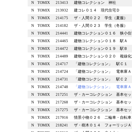
N
TOMIX
213413
建物コレクション 神社
N
TOMIX
213932
建コレ０１４ 現代住宅Ｄ
N
TOMIX
214175
ザ・人間０２２ 学生（夏服
N
TOMIX
214182
ザ・人間０２３ 学生（冬服
N
TOMIX
214441
建物コレクション０１６ 狭
N
TOMIX
214465
建物コレクション０１８ 駅
N
TOMIX
214472
建物コレクション０１９ 駅
N
TOMIX
214489
建物コレクション０２０ 複
N
TOMIX
214717
「建物コレクション」 駅Ｃ
N
TOMIX
214724
「建物コレクション」 電車
N
TOMIX
214731
「建物コレクション」 駅Ｃ
N
TOMIX
214748
「建物コレクション」 電車
N
TOMIX
217251
ザ・カーコレクション 基本
N
TOMIX
217268
ザ・カーコレクション 基本
N
TOMIX
217275
ザ・カーコレクション 基本
N
TOMIX
217916
情景小物０２６ 二輪車・自
N
TOMIX
218241
ザ・樹木０１４ フォーリッ