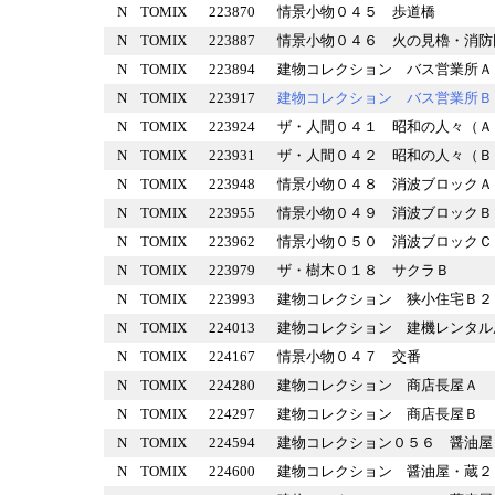
N
TOMIX
223870
情景小物０４５ 歩道橋
N
TOMIX
223887
情景小物０４６ 火の見櫓・
N
TOMIX
223894
建物コレクション バス営業
N
TOMIX
223917
建物コレクション バス営業
N
TOMIX
223924
ザ・人間０４１ 昭和の人々
N
TOMIX
223931
ザ・人間０４２ 昭和の人々
N
TOMIX
223948
情景小物０４８ 消波ブロッ
N
TOMIX
223955
情景小物０４９ 消波ブロッ
N
TOMIX
223962
情景小物０５０ 消波ブロッ
N
TOMIX
223979
ザ・樹木０１８ サクラＢ
N
TOMIX
223993
建物コレクション 狭小住宅
N
TOMIX
224013
建物コレクション 建機レン
N
TOMIX
224167
情景小物０４７ 交番
N
TOMIX
224280
建物コレクション 商店長屋
N
TOMIX
224297
建物コレクション 商店長屋
N
TOMIX
224594
建物コレクション０５６ 醤
N
TOMIX
224600
建物コレクション 醤油屋・