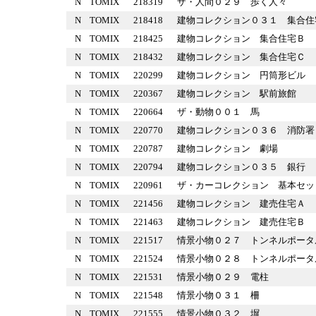
N
TOMIX
218319
ザ・人間０２９ 歩く人々
N
TOMIX
218418
建物コレクション０３１ 集
N
TOMIX
218425
建物コレクション 集合住宅
N
TOMIX
218432
建物コレクション 集合住宅
N
TOMIX
220299
建物コレクション 円筒形ビ
N
TOMIX
220367
建物コレクション 駅前旅館
N
TOMIX
220664
ザ・動物００１ 馬
N
TOMIX
220770
建物コレクション０３６ 消
N
TOMIX
220787
建物コレクション 劇場
N
TOMIX
220794
建物コレクション０３５ 銀
N
TOMIX
220961
ザ・カーコレクション 基本
N
TOMIX
221456
建物コレクション 建売住宅
N
TOMIX
221463
建物コレクション 建売住宅
N
TOMIX
221517
情景小物０２７ トンネルポー
N
TOMIX
221524
情景小物０２８ トンネルポー
N
TOMIX
221531
情景小物０２９ 電柱
N
TOMIX
221548
情景小物０３１ 柵
N
TOMIX
221555
情景小物０３２ 塀