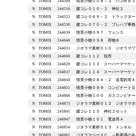
N
TOMIX
244509
情景小物００８－３ バス停
N
TOMIX
244516
建コレ０１０－２ 神社２
N
TOMIX
244523
建コレ０６９－２ トラック
N
TOMIX
244530
建コレ０７０－２ プレハブ
N
TOMIX
244639
情景小物０９７ フェンス
N
TOMIX
244646
情景小物０９８ 荷物Ｂ
N
TOMIX
244653
ジオラマ素材０１０ ジオラ
N
TOMIX
244660
建コレ１１２ 役所
N
TOMIX
244820
建コレ１１３ スーパーマー
N
TOMIX
244837
建コレ１１４ スーパーマー
N
TOMIX
244844
情景小物０８４－２ 送電鉄
N
TOMIX
244851
情景小物０９９ コンビナー
N
TOMIX
244868
情景小物１００ ガスコンビ
N
TOMIX
244875
ジオラマ素材０１２ ジオラ
N
TOMIX
245841
建コレ１１５ 神社２セット
N
TOMIX
246947
情景小物１０１ 電波塔Ａ
N
TOMIX
246954
ジオラマ素材０１３ トンネ
N
TOMIX
246961
ジオラマベースＣ ～船着場