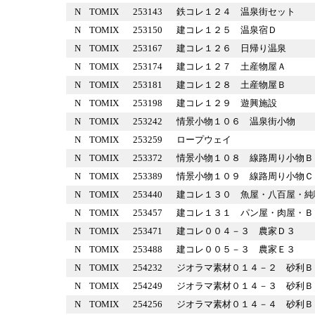
N
TOMIX
253143
鉄コレ１２４ 温泉街セット
N
TOMIX
253150
建コレ１２５ 温泉宿Ｄ
N
TOMIX
253167
建コレ１２６ 日帰り温泉
N
TOMIX
253174
建コレ１２７ 土産物屋Ａ
N
TOMIX
253181
建コレ１２８ 土産物屋Ｂ
N
TOMIX
253198
建コレ１２９ 遊興施設
N
TOMIX
253242
情景小物１０６ 温泉街小物
N
TOMIX
253259
ロープウェイ
N
TOMIX
253372
情景小物１０８ 線路周り小
N
TOMIX
253389
情景小物１０９ 線路周り小
N
TOMIX
253440
建コレ１３０ 魚屋・八百屋
N
TOMIX
253457
建コレ１３１ パン屋・肉屋
N
TOMIX
253471
建コレ００４－３ 農家Ｄ３
N
TOMIX
253488
建コレ００５－３ 農家Ｅ３
N
TOMIX
254232
ジオラマ素材０１４－２ 砂
N
TOMIX
254249
ジオラマ素材０１４－３ 砂
N
TOMIX
254256
ジオラマ素材０１４－４ 砂