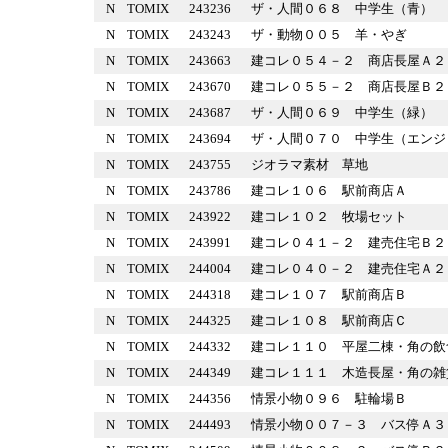
N
TOMIX
243236
ザ・人間０６８ 中学生（青
N
TOMIX
243243
ザ・動物００５ 羊・やぎ
N
TOMIX
243663
建コレ０５４－２ 商店長屋
N
TOMIX
243670
建コレ０５５－２ 商店長屋
N
TOMIX
243687
ザ・人間０６９ 中学生（緑
N
TOMIX
243694
ザ・人間０７０ 中学生（エ
N
TOMIX
243755
ジオラマ素材 草地
N
TOMIX
243786
建コレ１０６ 駅前商店Ａ
N
TOMIX
243922
建コレ１０２ 牧場セット
N
TOMIX
243991
建コレ０４１－２ 建売住宅
N
TOMIX
244004
建コレ０４０－２ 建売住宅
N
TOMIX
244318
建コレ１０７ 駅前商店Ｂ
N
TOMIX
244325
建コレ１０８ 駅前商店Ｃ
N
TOMIX
244332
建コレ１１０ 平屋二棟・角
N
TOMIX
244349
建コレ１１１ 木造長屋・角
N
TOMIX
244356
情景小物０９６ 駐輪場Ｂ
N
TOMIX
244493
情景小物００７－３ バス停