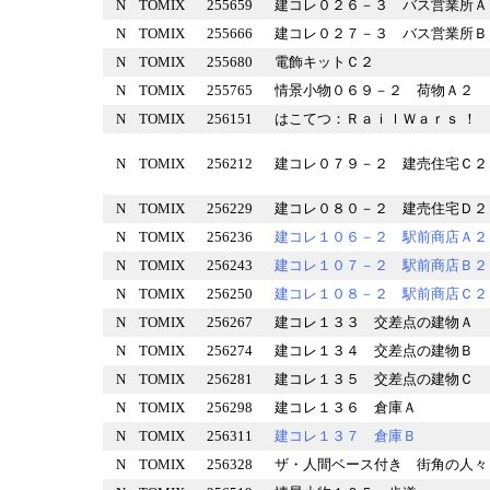
N
TOMIX
255659
建コレ０２６－３ バス営業
N
TOMIX
255666
建コレ０２７－３ バス営業
N
TOMIX
255680
電飾キットＣ２
N
TOMIX
255765
情景小物０６９－２ 荷物Ａ
N
TOMIX
256151
はこてつ：ＲａｉｌＷａｒｓ 
N
TOMIX
256212
建コレ０７９－２ 建売住宅
N
TOMIX
256229
建コレ０８０－２ 建売住宅
N
TOMIX
256236
建コレ１０６－２ 駅前商店
N
TOMIX
256243
建コレ１０７－２ 駅前商店
N
TOMIX
256250
建コレ１０８－２ 駅前商店
N
TOMIX
256267
建コレ１３３ 交差点の建物
N
TOMIX
256274
建コレ１３４ 交差点の建物
N
TOMIX
256281
建コレ１３５ 交差点の建物
N
TOMIX
256298
建コレ１３６ 倉庫Ａ
N
TOMIX
256311
建コレ１３７ 倉庫Ｂ
N
TOMIX
256328
ザ・人間ベース付き 街角の