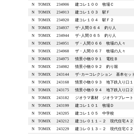
N
TOMIX
234906
建コレ１００ 牧場Ｃ
N
TOMIX
234913
建コレ１０３ 駅Ｆ
N
TOMIX
234920
建コレ１０４ 駅Ｆ２
N
TOMIX
234937
ザ･人間０６４ 釣り人
N
TOMIX
234944
ザ･人間０６５ 釣り人
N
TOMIX
234951
ザ・人間０６６ 牧場の人々
N
TOMIX
234968
ザ・人間０６７ 牧場の人々
N
TOMIX
234975
情景小物０９１ 電柱Ｂ
N
TOMIX
234982
情景小物０９２ 釣り堀
N
TOMIX
243144
ザ･カーコレクション 基本
N
TOMIX
243168
情景小物０９３ 地下鉄入り
N
TOMIX
243175
情景小物０９４ 地下鉄入り
N
TOMIX
243182
ジオラマ素材 ジオラマプレ
N
TOMIX
243199
建コレ１０１ 牧場Ｄ
N
TOMIX
243205
建コレ１０５ 中学校
N
TOMIX
243212
建コレ０１１－２ 現代住宅
N
TOMIX
243229
建コレ０１３－２ 現代住宅