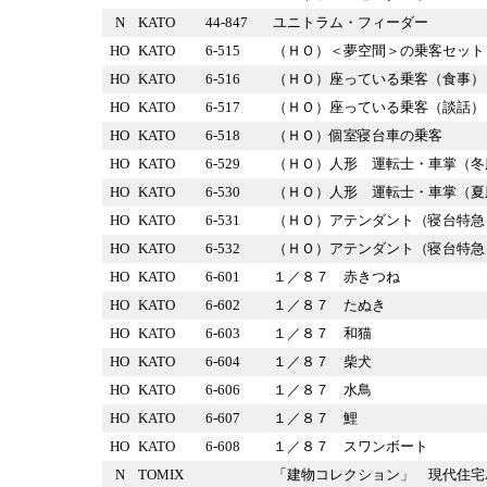
N
KATO
44-847
ユニトラム・フィーダー
HO
KATO
6-515
（ＨＯ）＜夢空間＞の乗客セ
HO
KATO
6-516
（ＨＯ）座っている乗客（食
HO
KATO
6-517
（ＨＯ）座っている乗客（談
HO
KATO
6-518
（ＨＯ）個室寝台車の乗客
HO
KATO
6-529
（ＨＯ）人形 運転士・車掌
HO
KATO
6-530
（ＨＯ）人形 運転士・車掌
HO
KATO
6-531
（ＨＯ）アテンダント（寝台
HO
KATO
6-532
（ＨＯ）アテンダント（寝台
HO
KATO
6-601
１／８７ 赤きつね
HO
KATO
6-602
１／８７ たぬき
HO
KATO
6-603
１／８７ 和猫
HO
KATO
6-604
１／８７ 柴犬
HO
KATO
6-606
１／８７ 水鳥
HO
KATO
6-607
１／８７ 鯉
HO
KATO
6-608
１／８７ スワンボート
N
TOMIX
「建物コレクション」 現代住