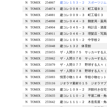
N
TOMIX
254867
建コレ１５３－２ スポーツ
N
TOMIX
254874
建コレ００８－３ 町工場Ｂ
N
TOMIX
254881
建コレ００９－３ 町工場Ｃ
N
TOMIX
254898
建コレ０４４－３ 郵便局・
N
TOMIX
254904
建コレ０４５－３ 時計店・
N
TOMIX
254911
建コレ０４６－３ 理髪店・
N
TOMIX
255031
建コレ１０５－２ 中学校２
N
TOMIX
255048
建コレ１３２ 体育館
N
TOMIX
255055
ザ・人間０７５ サッカーす
N
TOMIX
255062
ザ・人間０７６ サッカーす
N
TOMIX
255079
ザ・人間０７７ 野球する人
N
TOMIX
255086
ザ・人間０７８ 野球する人
N
TOMIX
255093
情景小物１０４ 学校小物セ
N
TOMIX
255116
ジオラマ素材０１５ ジオラ
N
TOMIX
255628
建コレ１０９－２ 洋館付き
N
TOMIX
255635
建コレ１１０－２ 平屋二棟
N
TOMIX
255642
建コレ１１１－２ 木造長屋