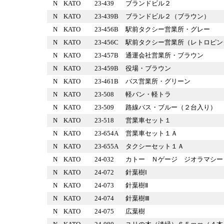
N
KATO
23-439
ブランドビル２
N
KATO
23-439B
ブランドビル２（ブラウン）
N
KATO
23-456B
駅前タクシー営業所・グレー
N
KATO
23-456C
駅前タクシー営業所（レトロピ
N
KATO
23-457B
通運会社営業所・ブラウン
N
KATO
23-459B
役場・ブラウン
N
KATO
23-461B
バス営業所・グリーン
N
KATO
23-508
軽バン・軽トラ
N
KATO
23-509
路線バス・ブルー（２台入り
N
KATO
23-518
営業車セット１
N
KATO
23-654A
営業車セット１Ａ
N
KATO
23-655A
タクシーセット１Ａ
N
KATO
24-032
カトー Ｎゲージ ジオラマ
N
KATO
24-072
針葉樹Ⅰ
N
KATO
24-073
針葉樹Ⅱ
N
KATO
24-074
針葉樹Ⅲ
N
KATO
24-075
広葉樹