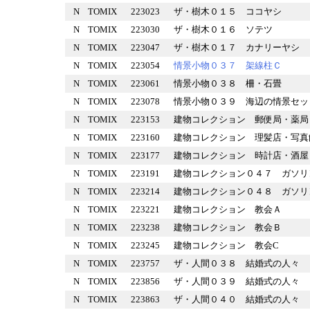
N
TOMIX
223023
ザ・樹木０１５ ココヤシ
N
TOMIX
223030
ザ・樹木０１６ ソテツ
N
TOMIX
223047
ザ・樹木０１７ カナリーヤ
N
TOMIX
223054
情景小物０３７ 架線柱Ｃ
N
TOMIX
223061
情景小物０３８ 柵・石畳
N
TOMIX
223078
情景小物０３９ 海辺の情景
N
TOMIX
223153
建物コレクション 郵便局・
N
TOMIX
223160
建物コレクション 理髪店・
N
TOMIX
223177
建物コレクション 時計店・
N
TOMIX
223191
建物コレクション０４７ ガ
N
TOMIX
223214
建物コレクション０４８ ガ
N
TOMIX
223221
建物コレクション 教会Ａ
N
TOMIX
223238
建物コレクション 教会Ｂ
N
TOMIX
223245
建物コレクション 教会C
N
TOMIX
223757
ザ・人間０３８ 結婚式の人
N
TOMIX
223856
ザ・人間０３９ 結婚式の人
N
TOMIX
223863
ザ・人間０４０ 結婚式の人