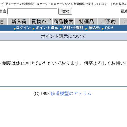
で主要メーカーの鉄道模型・Ｎゲージ・ＨＯゲージなどを割引価格で提供しています。｜鉄道模型
検索
最終
ログイン
ポイント還元
送料･手数料
振込先
Q&A
ポイント還元について
ト制度は休止させていただいております、何卒よろしくお願い
(C) 1998
鉄道模型のアトラム