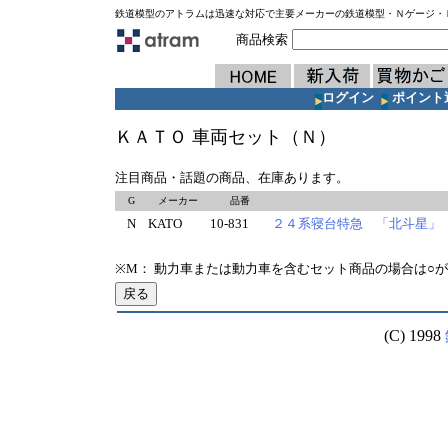
鉄道模型のアトラムは迅速な対応で主要メーカーの鉄道模型・Ｎゲージ・
商品検索
ログイン
ポイント
ＫＡＴＯ 車両セット（Ｎ）
注目商品・話題の商品、在庫あります。
G
メーカー
品番
N
KATO
10-831
２４系寝台特急 「北斗星」
※M： 動力車または動力車を含むセット商品の場合は○
(C) 1998